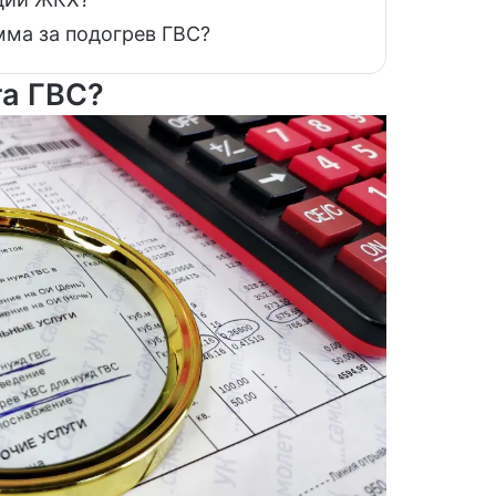
мма за подогрев ГВС?
та ГВС?