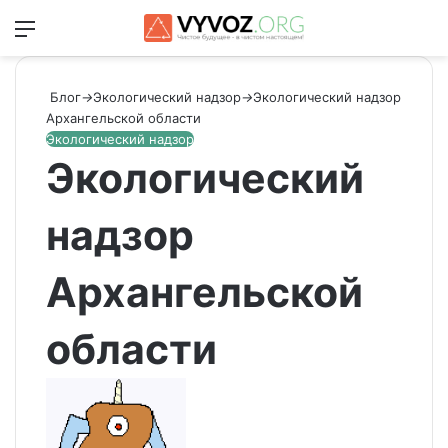
Меню
Switch
Ис
Блог
→
Экологический надзор
→
Экологический надзор
Архангельской области
Экологический надзор
Экологический
надзор
Архангельской
области
Send
an
email