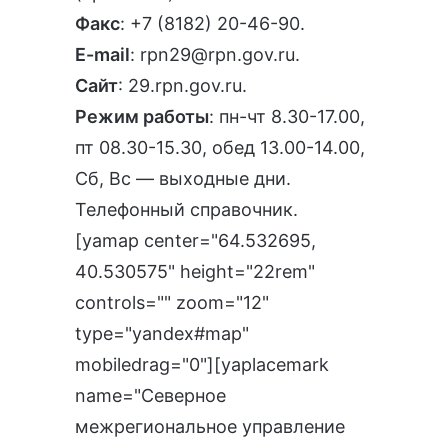
Факс
: +7 (8182) 20-46-90.
E-mail
:
rpn29@rpn.gov.ru
.
Сайт
:
29.rpn.gov.ru
.
Режим работы
: пн-чт 8.30-17.00,
пт 08.30-15.30, обед 13.00-14.00,
Сб, Вс — выходные дни.
Телефонный справочник
.
[yamap center="64.532695,
40.530575" height="22rem"
controls="" zoom="12"
type="yandex#map"
mobiledrag="0"][yaplacemark
name="Северное
межрегиональное управление