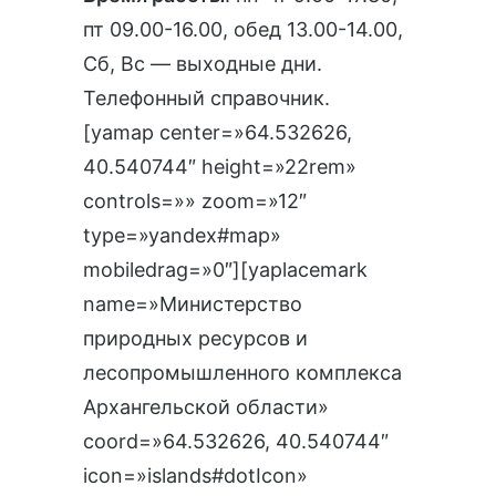
пт 09.00-16.00, обед 13.00-14.00,
Сб, Вс — выходные дни.
Телефонный справочник
.
[yamap center=»64.532626,
40.540744″ height=»22rem»
controls=»» zoom=»12″
type=»yandex#map»
mobiledrag=»0″][yaplacemark
name=»Министерство
природных ресурсов и
лесопромышленного комплекса
Архангельской области»
coord=»64.532626, 40.540744″
icon=»islands#dotIcon»