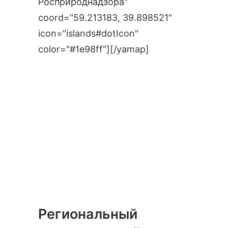
Росприроднадзора"
coord="59.213183, 39.898521"
icon="islands#dotIcon"
color="#1e98ff"][/yamap]
Региональный