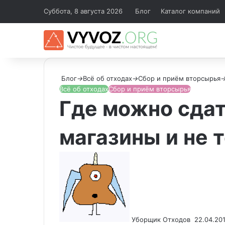
Суббота, 8 августа 2026
Блог
Каталог компаний
Блог
→
Всё об отходах
→
Сбор и приём вторсырья
Всё об отходах
Сбор и приём вторсырья
Где можно сдат
магазины и не 
Send
an
email
Уборщик Отходов
22.04.20