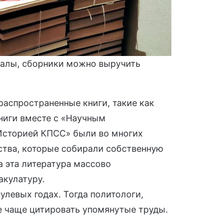
налы, сборники можно выручить
распространенные книги, такие как
ниги вместе с «Научным
Историей КПСС» были во многих
ства, которые собирали собственную
а эта литература массово
акулатуру.
улевых годах. Тогда политологи,
е чаще цитировать упомянутые труды.