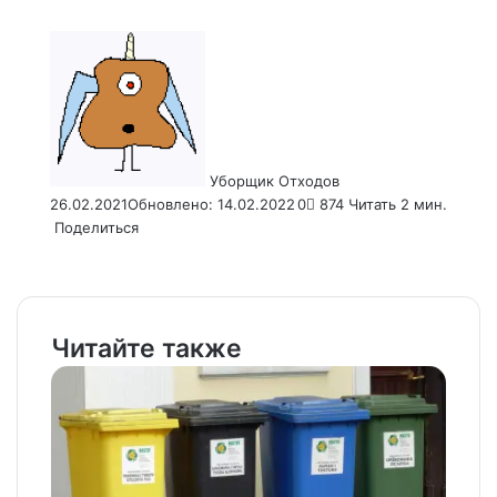
Send
an
email
Уборщик Отходов
26.02.2021
Обновлено: 14.02.2022
0
874
Читать 2 мин.
Поделиться
Facebook
X
LinkedIn
Tumblr
Pinterest
Reddit
VKontakte
Odnoklassniki
Pocket
WhatsApp
Telegram
Viber
Email
Распечатать
Читайте также