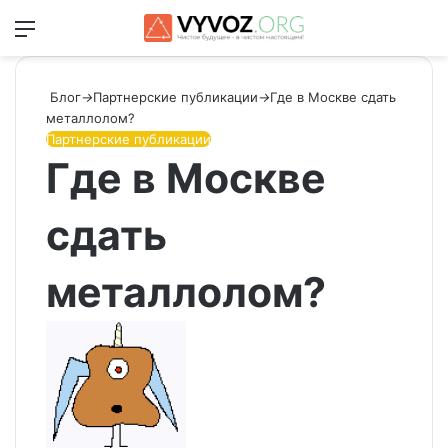
Меню
Switch
Ис
Блог
→
Партнерские публикации
→
Где в Москве сдать
металлолом?
Партнерские публикации
Где в Москве
сдать
металлолом?
Send
an
email