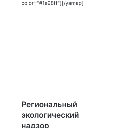
color="#1e98ff"][/yamap]
Региональный
экологический
надзор