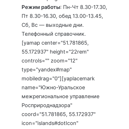
Режим работы
: Пн-Чт 8.30-17.30,
Пт 8.30-16.30, обед 13.00-13.45,
Сб, Вс — выходные дни.
Телефонный справочник
.
[yamap center="51.781865,
55.172937" height="22rem"
controls="" zoom="12"
type="yandex#map"
mobiledrag="0"][yaplacemark
name="Южно-Уральское
межрегиональное управление
Росприроднадзора"
coord="51.781865, 55.172937"
icon="islands#dotIcon"