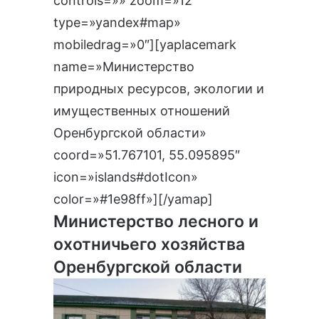
controls=»» zoom=»12″
type=»yandex#map»
mobiledrag=»0″][yaplacemark
name=»Министерство
природных ресурсов, экологии и
имущественных отношений
Оренбургской области»
coord=»51.767101, 55.095895″
icon=»islands#dotIcon»
color=»#1e98ff»][/yamap]
Министерство лесного и
охотничьего хозяйства
Оренбургской области