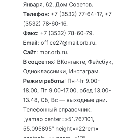
Января, 62, Дом Советов.
Телефон
:
+7 (3532) 77-64-17
,
+7
(3532) 78-60-16
.
Факс
: +7 (3532) 78-60-79.
Email
:
office27@mail.orb.ru
.
Сайт
:
mpr.orb.ru
.
В соцсетях
:
ВКонтакте
,
Фейсбук
,
Одноклассники
,
Инстаграм
.
Режим работы
: Пн-Чт 9.00-
18.00, Пт 9.00-17.00, обед 13.00-
13.48, Сб, Вс — выходные дни.
Телефонный справочник
.
[yamap center=»51.767101,
55.095895″ height=»22rem»