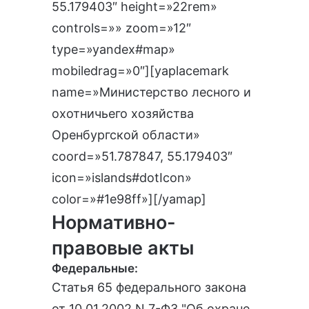
55.179403″ height=»22rem»
controls=»» zoom=»12″
type=»yandex#map»
mobiledrag=»0″][yaplacemark
name=»Министерство лесного и
охотничьего хозяйства
Оренбургской области»
coord=»51.787847, 55.179403″
icon=»islands#dotIcon»
color=»#1e98ff»][/yamap]
Нормативно-
правовые акты
Федеральные:
Статья 65 федерального закона
от 10.01.2002 N 7-ФЗ "Об охране