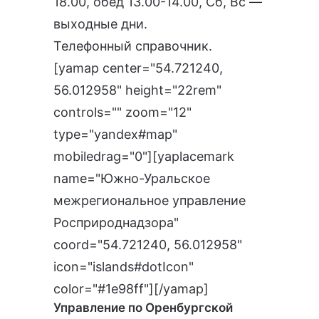
18.00, обед 13.00-14.00, Сб, Вс —
выходные дни.
Телефонный справочник
.
[yamap center="54.721240,
56.012958" height="22rem"
controls="" zoom="12"
type="yandex#map"
mobiledrag="0"][yaplacemark
name="Южно-Уральское
межрегиональное управление
Росприроднадзора"
coord="54.721240, 56.012958"
icon="islands#dotIcon"
color="#1e98ff"][/yamap]
Управление по Оренбургской