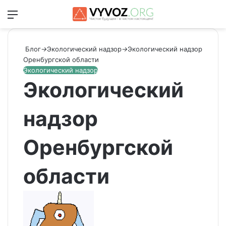
Меню
Switch
Ис
Блог
→
Экологический надзор
→
Экологический надзор
Оренбургской области
Экологический надзор
Экологический
надзор
Оренбургской
области
Send
an
email