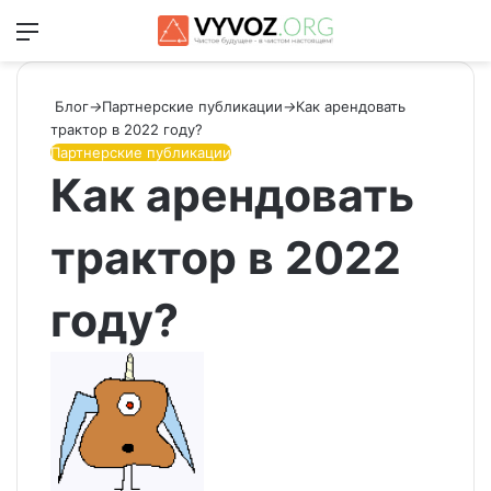
Меню
Switch
Ис
Блог
→
Партнерские публикации
→
Как арендовать
трактор в 2022 году?
Партнерские публикации
Как арендовать
трактор в 2022
году?
Send
an
email