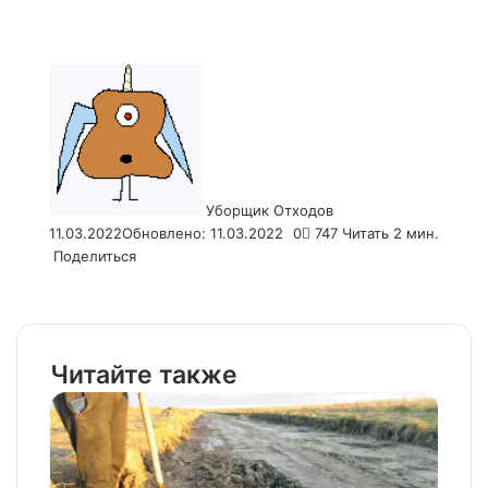
Send
an
email
Уборщик Отходов
11.03.2022
Обновлено: 11.03.2022
0
747
Читать 2 мин.
Поделиться
Facebook
X
LinkedIn
Tumblr
Pinterest
Reddit
VKontakte
Odnoklassniki
Pocket
WhatsApp
Telegram
Viber
Email
Распечатать
Читайте также