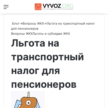
Меню
Switch
Ис
Блог
→
Вопросы ЖКХ
→
Льгота на транспортный налог
для пенсионеров
Вопросы ЖКХ
Льготы и субсидии ЖКХ
Льгота на
транспортный
налог для
пенсионеров
Send
an
email