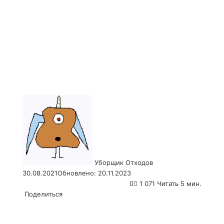
Send
an
email
Уборщик Отходов
30.08.2021
Обновлено: 20.11.2023
0
1 071
Читать 5 мин.
Поделиться
Facebook
X
LinkedIn
Tumblr
Pinterest
Reddit
VKontakte
Odnoklassniki
Pocket
WhatsApp
Telegram
Viber
Email
Распечатать