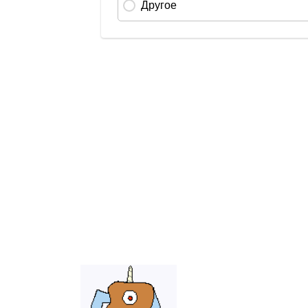
Send
an
email