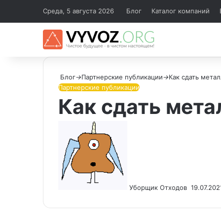
Среда, 5 августа 2026
Блог
Каталог компаний
Блог
→
Партнерские публикации
→
Как сдать мета
Партнерские публикации
Как сдать мета
Send
an
email
Уборщик Отходов
19.07.202