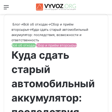
Меню
Switch
Ис
Блог
→
Всё об отходах
→
Сбор и приём
вторсырья
→
Куда сдать старый автомобильный
аккумулятор: последствия, возможности и
ответственность
Всё об отходах
Сбор и приём вторсырья
Куда сдать
старый
автомобильный
аккумулятор: