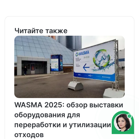
Facebook
X
LinkedIn
Tumblr
Pinterest
Reddit
VKontakte
Odnoklassniki
Pocket
WhatsApp
Telegram
Viber
Email
Распечатать
Читайте также
WASMA 2025: обзор выставки
оборудования для
переработки и утилизации
отходов