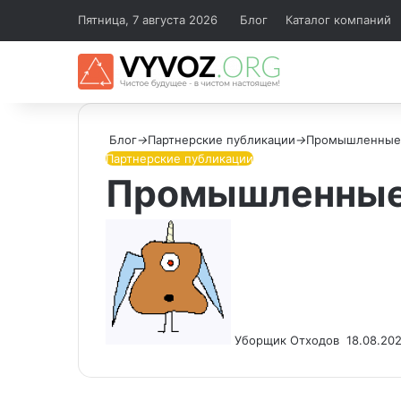
Пятница, 7 августа 2026
Блог
Каталог компаний
Блог
→
Партнерские публикации
→
Промышленные 
Партнерские публикации
Промышленные 
Send
an
email
Уборщик Отходов
18.08.20