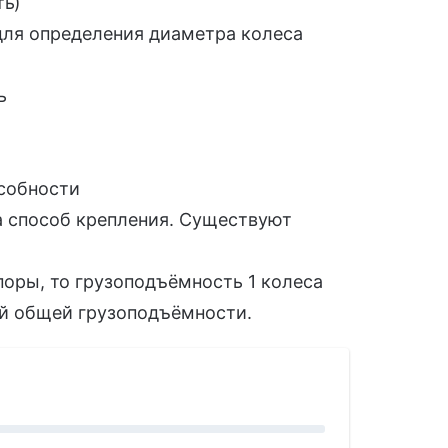
ть)
для определения диаметра колеса
ь
собности
а способ крепления. Существуют
оры, то грузоподъёмность 1 колеса
ей общей грузоподъёмности.