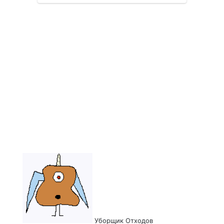
Send
an
email
Уборщик Отходов