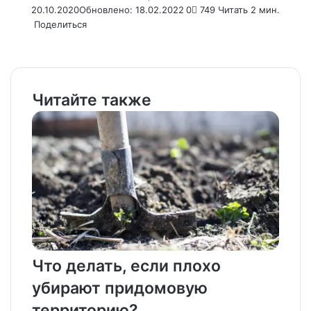
20.10.2020
Обновлено: 18.02.2022
0
749
Читать 2 мин.
Поделиться
Facebook
X
LinkedIn
Tumblr
Pinterest
Reddit
VKontakte
Odnoklassniki
Pocket
WhatsApp
Telegram
Viber
Email
Распечатать
Читайте также
Что делать, если плохо
убирают придомовую
территорию?