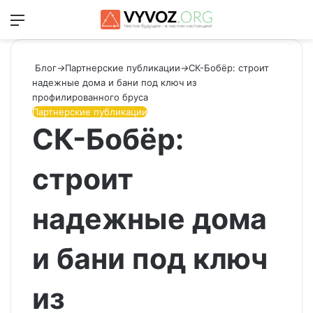
Меню
Switch
Ис
Блог
→
Партнерские публикации
→
СК-Бобёр: строит
надежные дома и бани под ключ из
профилированного бруса
Партнерские публикации
СК-Бобёр:
строит
надежные дома
и бани под ключ
из