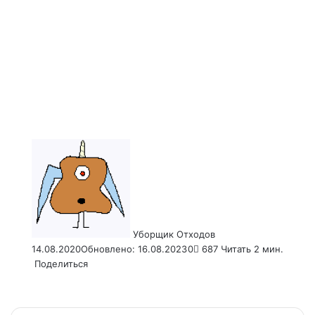
Send
an
email
Уборщик Отходов
14.08.2020
Обновлено: 16.08.2023
0
687
Читать 2 мин.
Поделиться
Facebook
X
LinkedIn
Tumblr
Pinterest
Reddit
VKontakte
Odnoklassniki
Pocket
WhatsApp
Telegram
Viber
Email
Распечатать