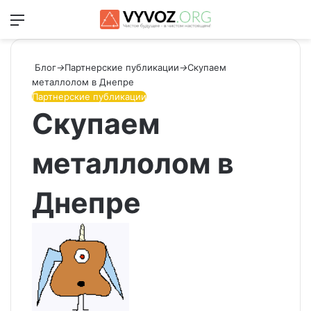
Меню
Switch
Ис
Блог
→
Партнерские публикации
→
Скупаем
металлолом в Днепре
Партнерские публикации
Скупаем
металлолом в
Днепре
Send
an
email