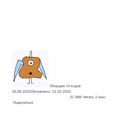
Send
an
email
Уборщик Отходов
30.06.2020
Обновлено: 22.02.2022
0
686
Читать 2 мин.
Поделиться
Facebook
X
LinkedIn
Tumblr
Pinterest
Reddit
VKontakte
Odnoklassniki
Pocket
WhatsApp
Telegram
Viber
Email
Распечатать