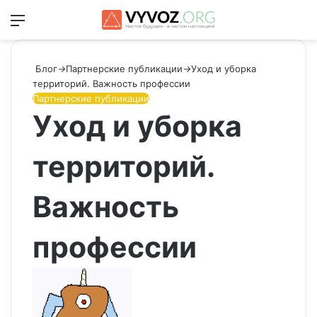
Меню
Switch
Ис
Блог
→
Партнерские публикации
→
Уход и уборка
территорий. Важность профессии
Партнерские публикации
Уход и уборка
территорий.
Важность
профессии
Send
an
email