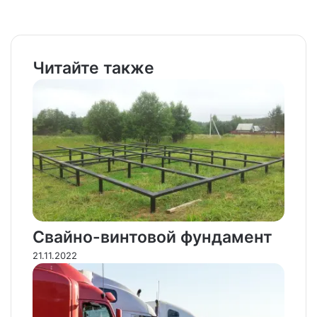
Facebook
X
LinkedIn
Tumblr
Pinterest
Reddit
VKontakte
Odnoklassniki
Pocket
WhatsApp
Telegram
Viber
Email
Распечатать
Читайте также
Свайно-винтовой фундамент
21.11.2022