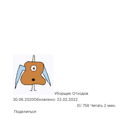
Send
an
email
Уборщик Отходов
30.06.2020
Обновлено: 22.02.2022
0
756
Читать 2 мин.
Поделиться
Facebook
X
LinkedIn
Tumblr
Pinterest
Reddit
VKontakte
Odnoklassniki
Pocket
WhatsApp
Telegram
Viber
Email
Распечатать