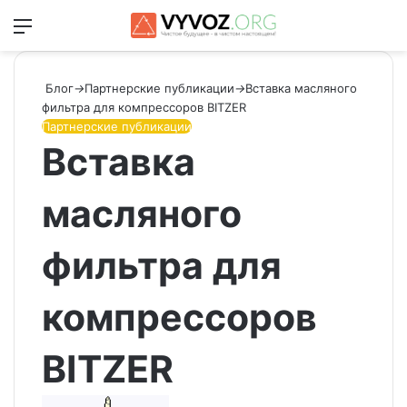
Меню
Switch
Ис
Блог
→
Партнерские публикации
→
Вставка масляного
фильтра для компрессоров BITZER
Партнерские публикации
Вставка
масляного
фильтра для
компрессоров
BITZER
Send