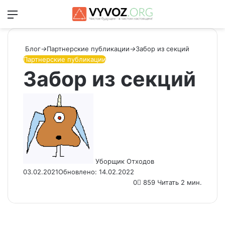
Меню
Switch
Ис
Блог
→
Партнерские публикации
→
Забор из секций
Партнерские публикации
Забор из секций
Send
an
email
Уборщик Отходов
03.02.2021
Обновлено: 14.02.2022
0
859
Читать 2 мин.