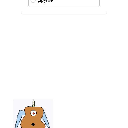
Send
an
email