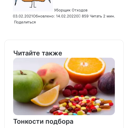
Уборщик Отходов
03.02.2021
Обновлено: 14.02.2022
0
859
Читать 2 мин.
Поделиться
Facebook
X
LinkedIn
Tumblr
Pinterest
Reddit
VKontakte
Odnoklassniki
Pocket
WhatsApp
Telegram
Viber
Email
Распечатать
Читайте также
Тонкости подбора