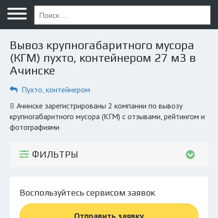
Меню
Главная
Вывоз крупногабаритного мусора
Вопрос юристу
(КГМ) пухто, контейнером 27 м3 в
Ачинске
Ачинск
Пухто, контейнером
ПОЛЬЗОВАТЕЛЯМ
Компании
в Ачинске зарегистрированы 2 компании по вывозу
крупногабаритного мусора (КГМ) с отзывами, рейтингом и
Экоблог
фотографиями
КОМПАНИЯМ
ФИЛЬТРЫ
Личный кабинет
© 2026 Все права защищены
Воспользуйтесь сервисом заявок
Отправить заявку