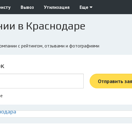
ристу
Вывоз
Утилизация
Еще
нии в Краснодаре
компании с рейтингом, отзывами и фотографиями
ок
Отправить за
ре
нодара