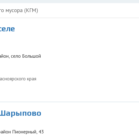
го мусора (КГМ)
селе
айон, село Большой
асноярского края
 Шарыпово
район Пионерный, 43