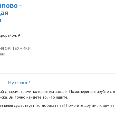
пово -
щая
я
крорайон, 9
ЦИЯ ОРГТЕХНИКИ,
ии!
Ну ё-моё!
ий с параметрами, которые вы задали. Поэкспериментируйте с 
ска. Вы точно найдете то, что ищите.
омпания существует, то добавьте её! Помогите другим людям её