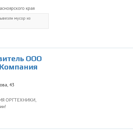
асноярского края
вывезли мусор из
витель ООО
 Компания
ова, 43
ЦИЯ ОРГТЕХНИКИ,
ии!