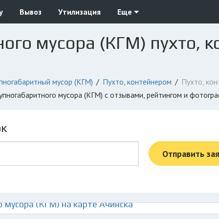
у
Вывоз
Утилизация
Еще
ого мусора (КГМ) пухто, к
пногабаритный мусор (КГМ)
Пухто, контейнером
Пухто, кон
рупногабаритного мусора (КГМ) с отзывами, рейтингом и фотогр
ок
Отправить за
 мусора (КГМ) на карте Ачинска