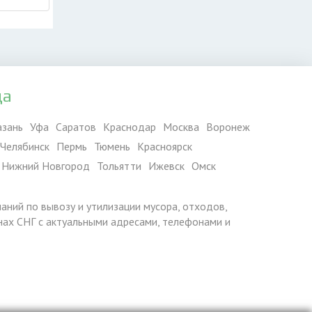
да
азань
Уфа
Саратов
Краснодар
Москва
Воронеж
Челябинск
Пермь
Тюмень
Красноярск
Нижний Новгород
Тольятти
Ижевск
Омск
паний по вывозу и утилизации мусора, отходов,
ранах СНГ с актуальными адресами, телефонами и