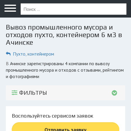
Меню
Главная
Вывоз промышленного мусора и
Вопрос юристу
отходов пухто, контейнером 6 м3 в
Ачинске
Ачинск
Пухто, контейнером
ПОЛЬЗОВАТЕЛЯМ
Компании
в Ачинске зарегистрированы 4 компании по вывозу
промышленного мусора и отходов с отзывами, рейтингом
Экоблог
и фотографиями
КОМПАНИЯМ
ФИЛЬТРЫ
Личный кабинет
© 2026 Все права защищены
Воспользуйтесь сервисом заявок
Отправить заявку