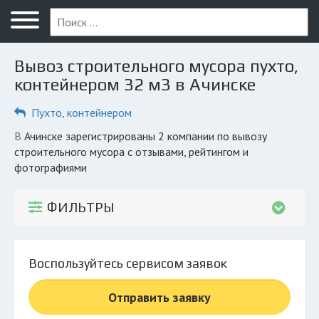
Меню
Главная
Вывоз строительного мусора пухто,
Вопрос юристу
контейнером 32 м3 в Ачинске
Ачинск
Пухто, контейнером
ПОЛЬЗОВАТЕЛЯМ
в Ачинске зарегистрированы 2 компании по вывозу
строительного мусора с отзывами, рейтингом и
Компании
фотографиями
Экоблог
ФИЛЬТРЫ
КОМПАНИЯМ
Личный кабинет
Воспользуйтесь сервисом заявок
© 2026 Все права защищены
Отправить заявку