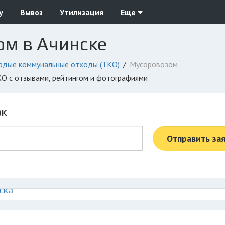
у
Вывоз
Утилизация
Еще
ом в Ачинске
рдые коммунальные отходы (ТКО)
Мусоровозом
ТКО с отзывами, рейтингом и фотографиями
ок
Отправить за
ска