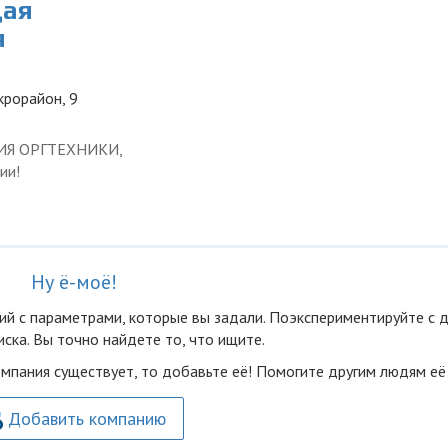
щая
я
крорайон, 9
ЦИЯ ОРГТЕХНИКИ,
ии!
Ну ё-моё!
ий с параметрами, которые вы задали. Поэкспериментируйте с 
ска. Вы точно найдете то, что ищите.
омпания существует, то добавьте её! Помогите другим людям её
Добавить компанию