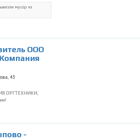
вывезли мусор из
витель ООО
 Компания
ова, 43
ЦИЯ ОРГТЕХНИКИ,
ии!
пово -