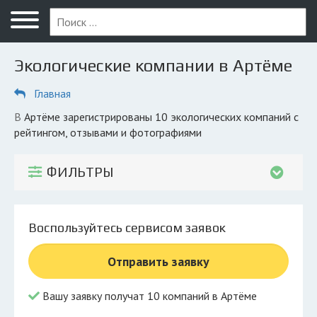
Меню
Главная
Экологические компании в Артёме
Вопрос юристу
Главная
Артём
в Артёме зарегистрированы 10 экологических компаний с
ПОЛЬЗОВАТЕЛЯМ
рейтингом, отзывами и фотографиями
Компании
ФИЛЬТРЫ
Экоблог
КОМПАНИЯМ
Воспользуйтесь сервисом заявок
Личный кабинет
Отправить заявку
© 2026 Все права защищены
Вашу заявку получат 10 компаний в Артёме