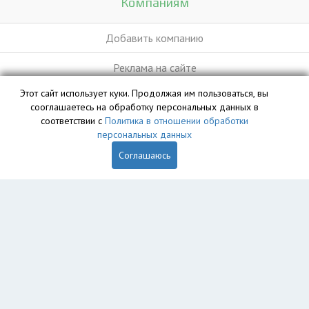
Компаниям
Добавить компанию
Реклама на сайте
Этот сайт использует куки. Продолжая им пользоваться, вы
сооглашаетесь на обработку персональных данных в
База данных сайта vyvoz.org является интеллектуальной
соответствии с
Политика в отношении обработки
собственностью ООО «Профит» и охраняется законом.
персональных данных
Соглашаюсь
Главная
Вопрос юристу
Белореченск
Пользователям
Компании
Вывоз
Утилизация
Пункты приема