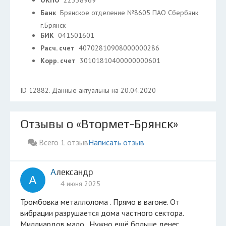
ОКПО
22338969
Банк
Брянское отделение №8605 ПАО Сбербанк
г.Брянск
БИК
041501601
Расч. счет
40702810908000000286
Корр. счет
30101810400000000601
ID 12882. Данные актуальны на 20.04.2020
Отзывы о «Втормет-Брянск»
Всего 1 отзыв
Написать отзыв
Александр
А
4 июня 2025
Тромбовка металлолома . Прямо в вагоне. От
вибрации разрушается дома частного сектора.
Миллиардов мало . Нужно ещё больше денег