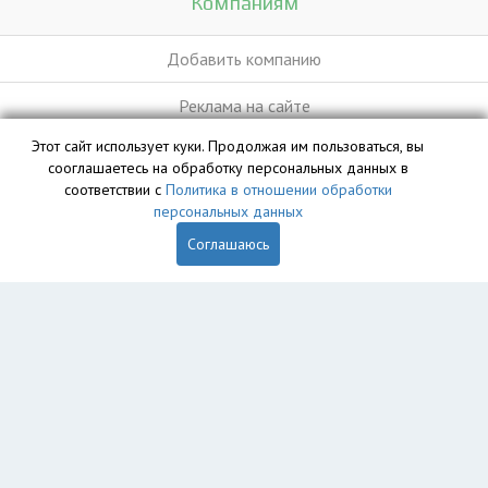
Компаниям
Добавить компанию
Реклама на сайте
Этот сайт использует куки. Продолжая им пользоваться, вы
сооглашаетесь на обработку персональных данных в
База данных сайта vyvoz.org является интеллектуальной
соответствии с
Политика в отношении обработки
собственностью ООО «Профит» и охраняется законом.
персональных данных
Соглашаюсь
Главная
Вопрос юристу
Брянск
Пользователям
Компании
Вывоз
Утилизация
Пункты приема