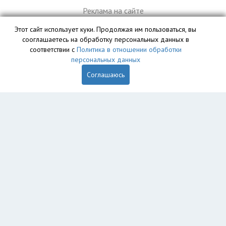
Реклама на сайте
Этот сайт использует куки. Продолжая им пользоваться, вы
сооглашаетесь на обработку персональных данных в
База данных сайта vyvoz.org является интеллектуальной
соответствии с
Политика в отношении обработки
собственностью ООО «Профит» и охраняется законом.
персональных данных
Соглашаюсь
Главная
Вопрос юристу
Брянск
Пользователям
Компании
Вывоз
Утилизация
Пункты приема
Демонтаж
Грузоперевозки
Экосопровождение