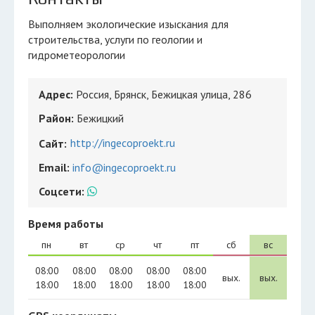
Выполняем экологические изыскания для
строительства, услуги по геологии и
гидрометеорологии
Адрес:
Россия, Брянск, Бежицкая улица, 286
Район:
Бежицкий
http://ingecoproekt.ru
Сайт:
Email:
info@ingecoproekt.ru
Соцсети:
Время работы
пн
вт
ср
чт
пт
сб
вс
08:00
08:00
08:00
08:00
08:00
вых.
вых.
18:00
18:00
18:00
18:00
18:00