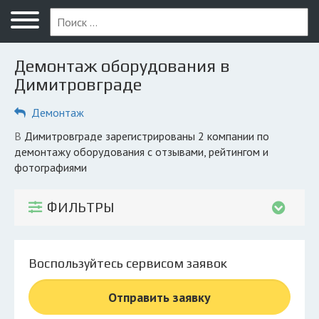
Меню
Главная
Демонтаж оборудования в
Вопрос юристу
Димитровграде
Димитровград
Демонтаж
ПОЛЬЗОВАТЕЛЯМ
в Димитровграде зарегистрированы 2 компании по
демонтажу оборудования с отзывами, рейтингом и
Компании
фотографиями
Экоблог
ФИЛЬТРЫ
КОМПАНИЯМ
Личный кабинет
Воспользуйтесь сервисом заявок
© 2026 Все права защищены
Отправить заявку