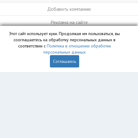
Добавить компанию
Реклама на сайте
Этот сайт использует куки. Продолжая им пользоваться, вы
сооглашаетесь на обработку персональных данных в
База данных сайта vyvoz.org является интеллектуальной
соответствии с
Политика в отношении обработки
собственностью ООО «Профит» и охраняется законом.
персональных данных
Соглашаюсь
Главная
Вопрос юристу
Екатеринбург
Пользователям
Компании
Вывоз
Утилизация
Пункты приема
Демонтаж