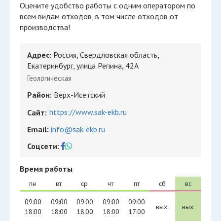
Оцените удобство работы с одним оператором по
всем видам отходов, в том числе отходов от
производства!
Адрес:
Россия, Свердловская область,
Екатеринбург, улица Репина, 42А
Геологическая
Район:
Верх-Исетский
https://www.sak-ekb.ru
Сайт:
Email:
info@sak-ekb.ru
Соцсети:
Время работы
пн
вт
ср
чт
пт
сб
вс
09:00
09:00
09:00
09:00
09:00
вых.
вых.
18:00
18:00
18:00
18:00
17:00