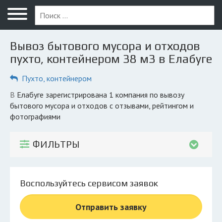
Меню
Главная
Вывоз бытового мусора и отходов
Вопрос юристу
пухто, контейнером 38 м3 в Елабуге
Елабуга
Пухто, контейнером
ПОЛЬЗОВАТЕЛЯМ
в Елабуге зарегистрирована 1 компания по вывозу
бытового мусора и отходов с отзывами, рейтингом и
Компании
фотографиями
Экоблог
ФИЛЬТРЫ
КОМПАНИЯМ
Личный кабинет
Воспользуйтесь сервисом заявок
© 2026 Все права защищены
Отправить заявку