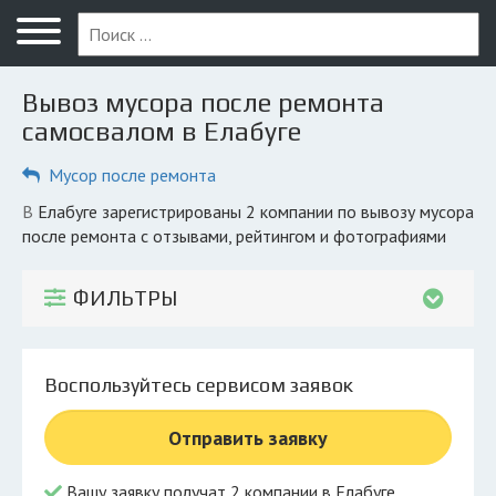
Меню
Главная
Вывоз мусора после ремонта
Вопрос юристу
самосвалом в Елабуге
Елабуга
Мусор после ремонта
ПОЛЬЗОВАТЕЛЯМ
в Елабуге зарегистрированы 2 компании по вывозу мусора
после ремонта с отзывами, рейтингом и фотографиями
Компании
Экоблог
ФИЛЬТРЫ
КОМПАНИЯМ
Личный кабинет
Воспользуйтесь сервисом заявок
© 2026 Все права защищены
Отправить заявку
Вашу заявку получат 2 компании в Елабуге