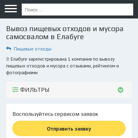
Меню
Главная
Вывоз пищевых отходов и мусора
Вопрос юристу
самосвалом в Елабуге
Елабуга
Пищевые отходы
ПОЛЬЗОВАТЕЛЯМ
в Елабуге зарегистрирована 1 компания по вывозу
пищевых отходов и мусора с отзывами, рейтингом и
Компании
фотографиями
Экоблог
ФИЛЬТРЫ
КОМПАНИЯМ
Личный кабинет
Воспользуйтесь сервисом заявок
© 2026 Все права защищены
Отправить заявку