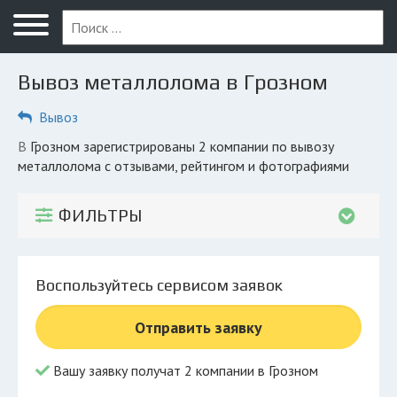
Меню
Главная
Вывоз металлолома в Грозном
Вопрос юристу
Вывоз
Грозный
в Грозном зарегистрированы 2 компании по вывозу
ПОЛЬЗОВАТЕЛЯМ
металлолома с отзывами, рейтингом и фотографиями
Компании
ФИЛЬТРЫ
Экоблог
КОМПАНИЯМ
Воспользуйтесь сервисом заявок
Личный кабинет
Отправить заявку
© 2026 Все права защищены
Вашу заявку получат 2 компании в Грозном