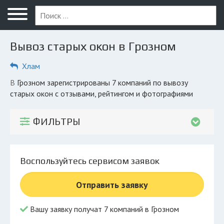
Меню
Главная
Вывоз старых окон в Грозном
Вопрос юристу
Хлам
Грозный
в Грозном зарегистрированы 7 компаний по вывозу
ПОЛЬЗОВАТЕЛЯМ
старых окон с отзывами, рейтингом и фотографиями
Компании
ФИЛЬТРЫ
Экоблог
КОМПАНИЯМ
Воспользуйтесь сервисом заявок
Личный кабинет
Отправить заявку
© 2026 Все права защищены
Вашу заявку получат 7 компаний в Грозном