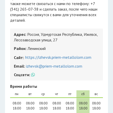
также можете связаться с нами по телефону: +7
(341) 265-07-38 и сделать заказ, после чего наши
специалисты свяжутся с вами для уточнения всех
деталей.
Адрес:
Россия, Удмуртская Республика, Ижевск,
Лесозаводская улица, 27
Район:
Ленинский
https://izhevsk.priem-metallolom.com
Сайт:
Email:
izhevsk@priem-metallolom.com
Соцсети:
Время работы
пн
вт
ср
чт
пт
сб
вс
08:00
08:00
08:00
08:00
08:00
08:00
08:00
18:00
18:00
18:00
18:00
18:00
18:00
18:00