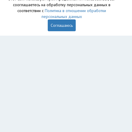
сооглашаетесь на обработку персональных данных в
База данных сайта vyvoz.org является интеллектуальной
соответствии с
Политика в отношении обработки
собственностью ООО «Профит» и охраняется законом.
персональных данных
Соглашаюсь
Главная
Вопрос юристу
Ижевск
Пользователям
Компании
Вывоз
Утилизация
Пункты приема
Демонтаж
Грузоперевозки
Экосопровождение
Рег. операторы
Промышленный альпинизм