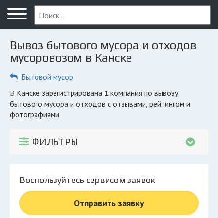
Меню
Главная
Вывоз бытового мусора и отходов
Вопрос юристу
мусоровозом в Канске
Канск
Бытовой мусор
ПОЛЬЗОВАТЕЛЯМ
в Канске зарегистрирована 1 компания по вывозу
бытового мусора и отходов с отзывами, рейтингом и
Компании
фотографиями
Экоблог
ФИЛЬТРЫ
КОМПАНИЯМ
Личный кабинет
Воспользуйтесь сервисом заявок
© 2026 Все права защищены
Отправить заявку