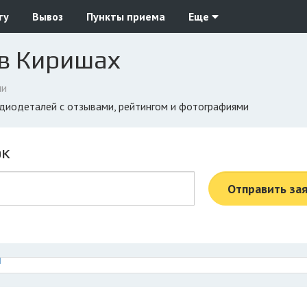
ту
Вывоз
Пункты приема
Еще
 в Киришах
ли
радиодеталей с отзывами, рейтингом и фотографиями
ок
Отправить за
й