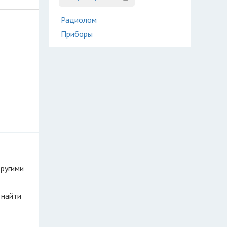
Радиолом
Приборы
другими
 найти