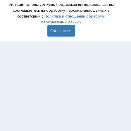
Этот сайт использует куки. Продолжая им пользоваться, вы
сооглашаетесь на обработку персональных данных в
База данных сайта vyvoz.org является интеллектуальной
соответствии с
Политика в отношении обработки
собственностью ООО «Профит» и охраняется законом.
персональных данных
Соглашаюсь
Главная
Вопрос юристу
Комсомольск-на-Амуре
Пользователям
Компании
Вывоз
Утилизация
Пункты приема
Демонтаж
Экосопровождение
Обеззараживание
Экоблог
Компаниям