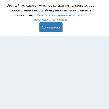
Этот сайт использует куки. Продолжая им пользоваться, вы
сооглашаетесь на обработку персональных данных в
База данных сайта vyvoz.org является интеллектуальной
соответствии с
Политика в отношении обработки
собственностью ООО «Профит» и охраняется законом.
персональных данных
Соглашаюсь
Главная
Вопрос юристу
Краснодар
Елизаветинская
Старокорсунская
Пользователям
Компании
Вывоз
Утилизация
Пункты приема
Демонтаж
Грузоперевозки