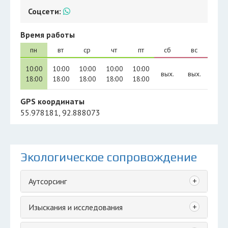
Соцсети:
Время работы
пн
вт
ср
чт
пт
сб
вс
10:00
10:00
10:00
10:00
10:00
вых.
вых.
18:00
18:00
18:00
18:00
18:00
GPS координаты
55.978181, 92.888073
Экологическое сопровождение
+
Аутсорсинг
+
Изыскания и исследования