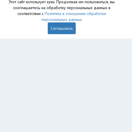
Этот сайт использует куки. Продолжая им пользоваться, вы
сооглашаетесь на обработку персональных данных в
База данных сайта vyvoz.org является интеллектуальной
соответствии с
Политика в отношении обработки
собственностью ООО «Профит» и охраняется законом.
персональных данных
Соглашаюсь
Главная
Вопрос юристу
Красноярск
Пользователям
Компании
Вывоз
Утилизация
Пункты приема
Демонтаж
Грузоперевозки
Экосопровождение
Рег. операторы
Промышленный альпинизм