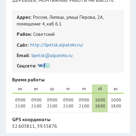
ДЕРЕВЬЕВ, МОНТАЖНЫЕ РАБОТЫ НА ВЫСОТЕ.
Адрес:
Россия, Липецк, улица Перова, 2А,
помещение 4, каб 6.1
Район:
Советский
http://lipetsk.alpateks.ru/
Сайт:
Email:
lipetsk@alpateks.ru
Соцсети:
Время работы
пн
вт
ср
чт
пт
сб
вс
09:00
09:00
09:00
09:00
09:00
10:00
10:00
21:00
21:00
21:00
21:00
21:00
18:00
18:00
GPS координаты
52.603811, 39.55876