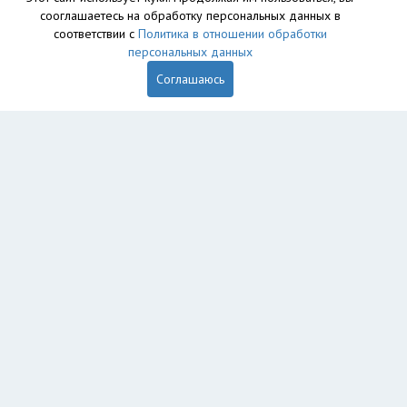
сооглашаетесь на обработку персональных данных в
База данных сайта vyvoz.org является интеллектуальной
соответствии с
Политика в отношении обработки
собственностью ООО «Профит» и охраняется законом.
персональных данных
Соглашаюсь
Главная
Вопрос юристу
Липецк
Пользователям
Компании
Вывоз
Утилизация
Пункты приема
Демонтаж
Грузоперевозки
Экосопровождение
Рег. операторы
Промышленный альпинизм