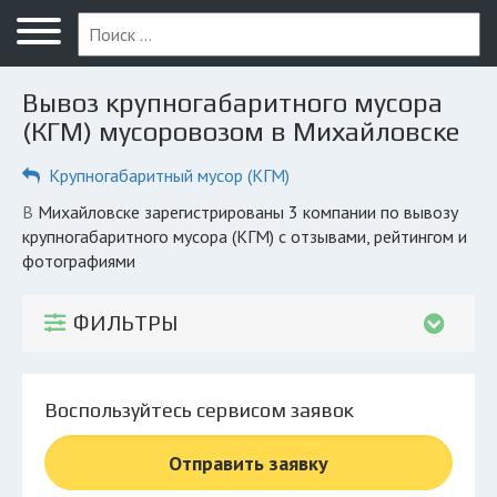
Меню
Главная
Вывоз крупногабаритного мусора
Вопрос юристу
(КГМ) мусоровозом в Михайловске
Михайловск
Крупногабаритный мусор (КГМ)
ПОЛЬЗОВАТЕЛЯМ
в Михайловске зарегистрированы 3 компании по вывозу
крупногабаритного мусора (КГМ) с отзывами, рейтингом и
Компании
фотографиями
Экоблог
ФИЛЬТРЫ
КОМПАНИЯМ
Личный кабинет
Воспользуйтесь сервисом заявок
© 2026 Все права защищены
Отправить заявку