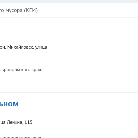
го мусора (КГМ)
он, Михайловск, улица
вропольского края.
льном
ица Ленина, 115
вропольского края.