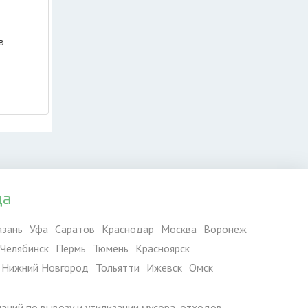
в
да
азань
Уфа
Саратов
Краснодар
Москва
Воронеж
Челябинск
Пермь
Тюмень
Красноярск
Нижний Новгород
Тольятти
Ижевск
Омск
паний по вывозу и утилизации мусора, отходов,