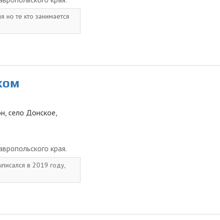
я но те кто занимается
ком
н, село Донское,
вропольского края.
ыписался в 2019 году,