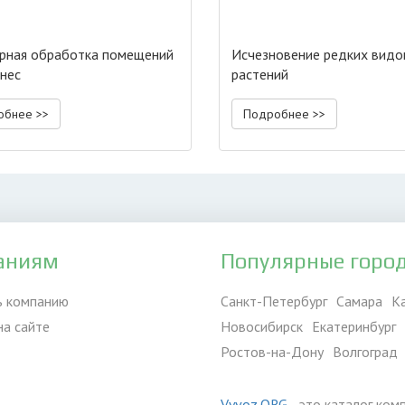
рная обработка помещений
Исчезновение редких видо
знес
растений
обнее >>
Подробнее >>
аниям
Популярные горо
ь компанию
Санкт-Петербург
Самара
К
на сайте
Новосибирск
Екатеринбург
Ростов-на-Дону
Волгоград
Vyvoz.ORG
- это каталог ком