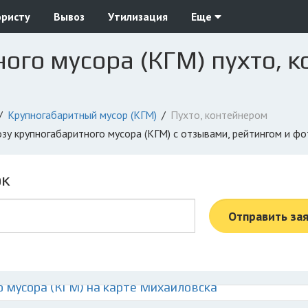
юристу
Вывоз
Утилизация
Еще
ого мусора (КГМ) пухто, 
Крупногабаритный мусор (КГМ)
Пухто, контейнером
озу крупногабаритного мусора (КГМ) с отзывами, рейтингом и ф
ок
Отправить за
 мусора (КГМ) на карте Михайловска