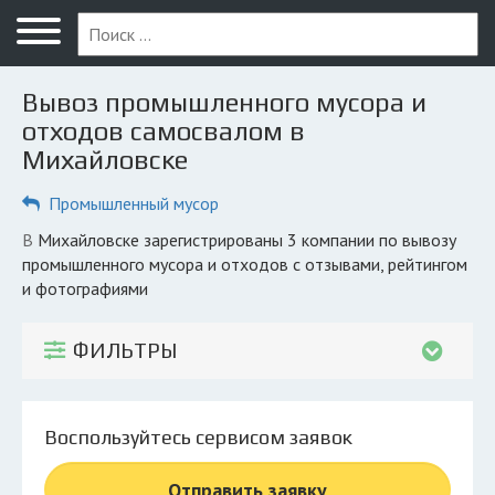
Меню
Главная
Вывоз промышленного мусора и
Вопрос юристу
отходов самосвалом в
Михайловске
Михайловск
Промышленный мусор
ПОЛЬЗОВАТЕЛЯМ
Компании
в Михайловске зарегистрированы 3 компании по вывозу
промышленного мусора и отходов с отзывами, рейтингом
Экоблог
и фотографиями
КОМПАНИЯМ
ФИЛЬТРЫ
Личный кабинет
© 2026 Все права защищены
Воспользуйтесь сервисом заявок
Отправить заявку