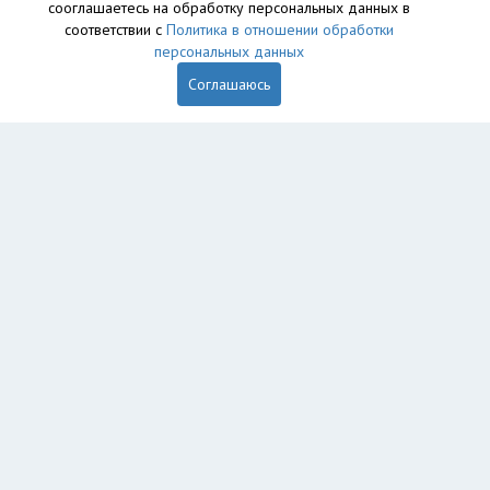
сооглашаетесь на обработку персональных данных в
База данных сайта vyvoz.org является интеллектуальной
соответствии с
Политика в отношении обработки
собственностью ООО «Профит» и охраняется законом.
персональных данных
Соглашаюсь
Главная
Вопрос юристу
Москва
Зеленоград
Пользователям
Компании
Вывоз
Утилизация
Пункты приема
Демонтаж
Грузоперевозки
Экосопровождение
Промышленный альпинизм
Аренда спецтехники