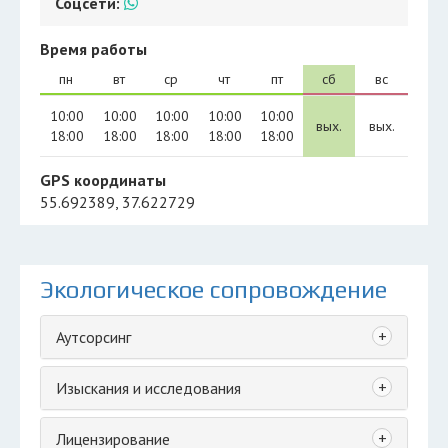
Соцсети:
Время работы
пн
вт
ср
чт
пт
сб
вс
10:00
10:00
10:00
10:00
10:00
вых.
вых.
18:00
18:00
18:00
18:00
18:00
GPS координаты
55.692389, 37.622729
Экологическое сопровождение
+
Аутсорсинг
+
Изыскания и исследования
+
Лицензирование