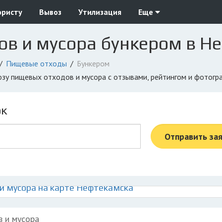
юристу
Вывоз
Утилизация
Еще
ов и мусора бункером в Н
Пищевые отходы
Бункером
озу пищевых отходов и мусора с отзывами, рейтингом и фотог
ок
Отправить за
и мусора на карте Нефтекамска
в и мусора