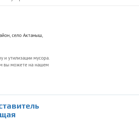
айон, село Актаныш,
у и утилизации мусора.
ом вы можете на нашем
дставитель
ющая