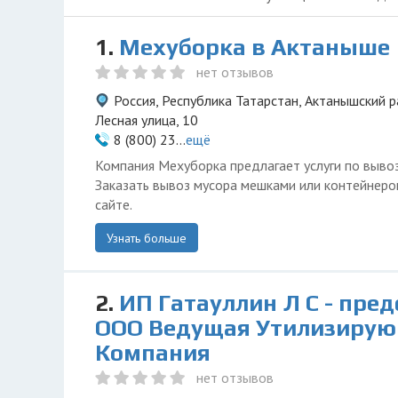
1.
Мехуборка в Актаныше
нет отзывов
Россия, Республика Татарстан, Актанышский р
Лесная улица, 10
8 (800) 23...
ещё
Компания Мехуборка предлагает услуги по вывоз
Заказать вывоз мусора мешками или контейнер
сайте.
Узнать больше
2.
ИП Гатауллин Л С - пре
ООО Ведущая Утилизиру
Компания
нет отзывов