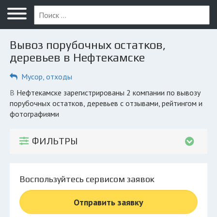
Меню
Главная
Вывоз порубочных остатков,
Вопрос юристу
деревьев в Нефтекамске
Нефтекамск
Мусор, отходы
ПОЛЬЗОВАТЕЛЯМ
в Нефтекамске зарегистрированы 2 компании по вывозу
порубочных остатков, деревьев с отзывами, рейтингом и
Компании
фотографиями
Экоблог
ФИЛЬТРЫ
КОМПАНИЯМ
Личный кабинет
Воспользуйтесь сервисом заявок
© 2026 Все права защищены
Отправить заявку