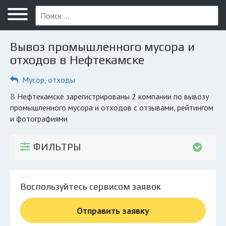
Меню
Главная
Вывоз промышленного мусора и
Вопрос юристу
отходов в Нефтекамске
Нефтекамск
Мусор, отходы
ПОЛЬЗОВАТЕЛЯМ
в Нефтекамске зарегистрированы 2 компании по вывозу
промышленного мусора и отходов с отзывами, рейтингом
Компании
и фотографиями
Экоблог
ФИЛЬТРЫ
КОМПАНИЯМ
Личный кабинет
Воспользуйтесь сервисом заявок
© 2026 Все права защищены
Отправить заявку