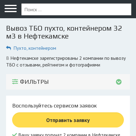
Меню
Главная
Вывоз ТБО пухто, контейнером 32
Вопрос юристу
м3 в Нефтекамске
Нефтекамск
Пухто, контейнером
ПОЛЬЗОВАТЕЛЯМ
в Нефтекамске зарегистрированы 2 компании по вывозу
ТБО с отзывами, рейтингом и фотографиями
Компании
Экоблог
ФИЛЬТРЫ
КОМПАНИЯМ
Личный кабинет
Воспользуйтесь сервисом заявок
© 2026 Все права защищены
Отправить заявку
Вашу заявку получат 2 компании в Нефтекамске