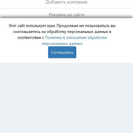
Добавить компанию
Реклама на сайте
Этот сайт использует куки. Продолжая им пользоваться, вы
сооглашаетесь на обработку персональных данных в
База данных сайта vyvoz.org является интеллектуальной
соответствии с
Политика в отношении обработки
собственностью ООО «Профит» и охраняется законом.
персональных данных
Соглашаюсь
Главная
Вопрос юристу
Нижний Новгород
Пользователям
Компании
Вывоз
Утилизация
Пункты приема
Демонтаж
Грузоперевозки