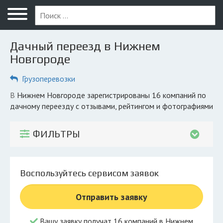
Меню
Главная
Дачный переезд в Нижнем
Вопрос юристу
Новгороде
Нижний Новгород
Грузоперевозки
ПОЛЬЗОВАТЕЛЯМ
в Нижнем Новгороде зарегистрированы 16 компаний по
дачному переезду с отзывами, рейтингом и фотографиями
Компании
Экоблог
ФИЛЬТРЫ
КОМПАНИЯМ
Личный кабинет
Воспользуйтесь сервисом заявок
© 2026 Все права защищены
Отправить заявку
Вашу заявку получат 16 компаний в Нижнем